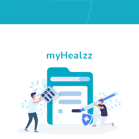
myHealzz