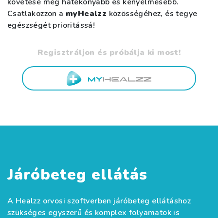
követése még hatékonyabb és kényelmesebb.
Csatlakozzon a
myHealzz
közösségéhez, és tegye
egészségét prioritássá!
Regisztráljon és próbálja ki most!
Járóbeteg ellátás
A Healzz orvosi szoftverben járóbeteg ellátáshoz
szükséges egyszerű és komplex folyamatok is