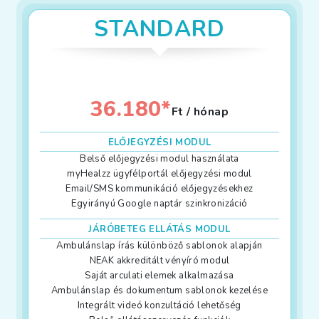
STANDARD
36.180*
Ft / hónap
ELŐJEGYZÉSI MODUL
Belső előjegyzési modul használata
myHealzz ügyfélportál előjegyzési modul
Email/SMS kommunikáció előjegyzésekhez
Egyirányú Google naptár szinkronizáció
JÁRÓBETEG ELLÁTÁS MODUL
Ambulánslap írás különböző sablonok alapján
NEAK akkreditált vényíró modul
Saját arculati elemek alkalmazása
Ambulánslap és dokumentum sablonok kezelése
Integrált videó konzultáció lehetőség