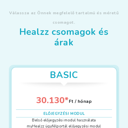
Válassza az Önnek megfelelő tartalmú és méretű
csomagot.
Healzz csomagok és
árak
BASIC
30.130*
Ft / hónap
ELŐJEGYZÉSI MODUL
Belső előjegyzési modul használata
myHealzz ügyfélportál előjegyzési modul