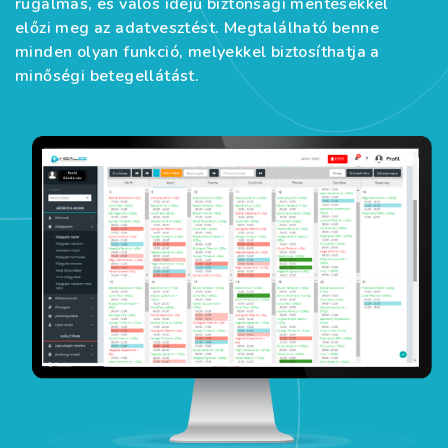
rugalmas, és valós idejű biztonsági mentésekkel
előzi meg az adatvesztést. Megtalálható benne
minden olyan funkció, melyekkel biztosíthatja a
minőségi betegellátást.