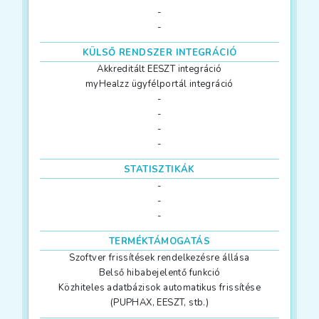
-
-
KÜLSŐ RENDSZER INTEGRÁCIÓ
Akkreditált EESZT integráció
myHealzz ügyfélportál integráció
-
-
-
-
STATISZTIKÁK
-
-
-
TERMÉKTÁMOGATÁS
Szoftver frissítések rendelkezésre állása
Belső hibabejelentő funkció
Közhiteles adatbázisok automatikus frissítése
(PUPHAX, EESZT, stb.)