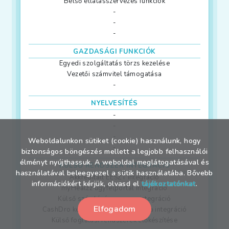
Belső ellátásszervezés funkciók
-
-
-
GAZDASÁGI FUNKCIÓK
Egyedi szolgáltatás törzs kezelése
Vezetői számvitel támogatása
-
NYELVESÍTÉS
-
-
-
Weboldalunkon sütiket (cookie) használunk, hogy
-
biztonságos böngészés mellett a legjobb felhasználói
élményt nyújthassuk. A weboldal meglátogatásával és
KÜLSŐ RENDSZER INTEGRÁCIÓ
használatával beleegyezel a sütik használatába. Bővebb
Akkreditált EESZT integráció
információkért kérjük, olvasd el
tájékoztatónkat
.
myHealzz ügyfélportál integráció
Külső számlázó program integráció
Elfogadom
CashDro készpénzkezelő automata integráció
Külső foglalási rendszerek előkészítése