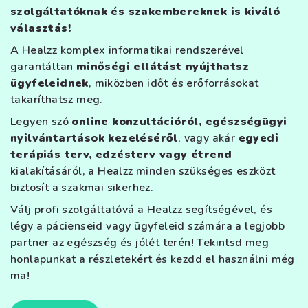
szolgáltatóknak és szakembereknek is kiváló
választás!
A Healzz komplex informatikai rendszerével
garantáltan
minőségi ellátást nyújthatsz
ügyfeleidnek
, miközben időt és erőforrásokat
takaríthatsz meg.
Legyen szó
online konzultációról, egészségügyi
nyilvántartások kezeléséről
, vagy akár
egyedi
terápiás terv, edzésterv vagy étrend
kialakításáról, a Healzz minden szükséges eszközt
biztosít a szakmai sikerhez.
Válj profi szolgáltatóvá a Healzz segítségével, és
légy a pácienseid vagy ügyfeleid számára a legjobb
partner az egészség és jólét terén! Tekintsd meg
honlapunkat a részletekért és kezdd el használni még
ma!