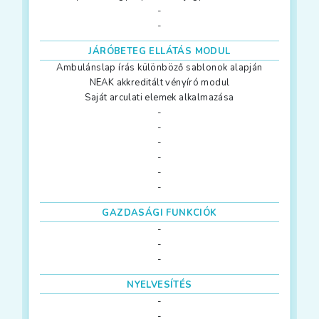
-
-
JÁRÓBETEG ELLÁTÁS MODUL
Ambulánslap írás különböző sablonok alapján
NEAK akkreditált vényíró modul
Saját arculati elemek alkalmazása
-
-
-
-
-
-
GAZDASÁGI FUNKCIÓK
-
-
-
NYELVESÍTÉS
-
-