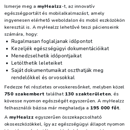
Ismerje meg a
myHealzz
-t, az innovatív
egészségportált és mobilalkalmazást, amely
ingyenesen elérhető weboldalon és mobil eszközökön
keresztül is. A myHealzz lehetővé teszi pácienseink
számára, hogy:
Rugalmasan foglaljanak időpontot
Kezeljék egészségügyi dokumentációikat
Menedzselhetik időpontjaikat
Letölthetik leleteiket
Saját dokumentumaikat oszthatják meg
rendelőkkel és orvosokkal
Fedezze fel részletes orvoskeresőnket, melyben közel
750 szakembert
találhat
130 szakterületen
, és
kövesse nyomon egészségét egyszerűen. A myHealzz
felhasználói bázisa már meghaladja a
195 000 főt
.
A
myHealzz
egyszerűen összekapcsolható
okoseszközökkel, így az egészségügyi állapot nyomon