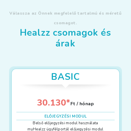
Válassza az Önnek megfelelő tartalmú és méretű
csomagot.
Healzz csomagok és
árak
BASIC
30.130*
Ft / hónap
ELŐJEGYZÉSI MODUL
Belső előjegyzési modul használata
myHealzz ügyfélportál előjegyzési modul