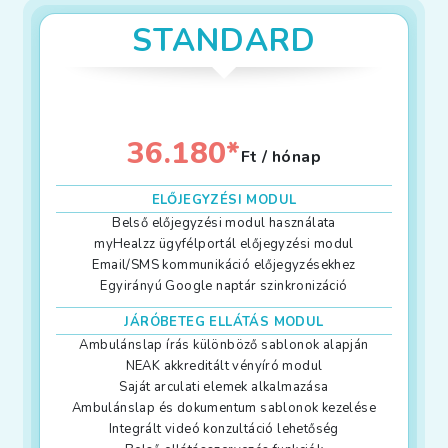
STANDARD
36.180*
Ft / hónap
ELŐJEGYZÉSI MODUL
Belső előjegyzési modul használata
myHealzz ügyfélportál előjegyzési modul
Email/SMS kommunikáció előjegyzésekhez
Egyirányú Google naptár szinkronizáció
JÁRÓBETEG ELLÁTÁS MODUL
Ambulánslap írás különböző sablonok alapján
NEAK akkreditált vényíró modul
Saját arculati elemek alkalmazása
Ambulánslap és dokumentum sablonok kezelése
Integrált videó konzultáció lehetőség