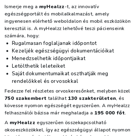
Ismerje meg a
myHealzz
-t, az innovatív
egészségportált és mobilalkalmazást, amely
ingyenesen elérhető weboldalon és mobil eszközökön
keresztül is. A myHealzz lehetővé teszi pácienseink
számára, hogy:
Rugalmasan foglaljanak időpontot
Kezeljék egészségügyi dokumentációikat
Menedzselhetik időpontjaikat
Letölthetik leleteiket
Saját dokumentumaikat oszthatják meg
rendelőkkel és orvosokkal
Fedezze fel részletes orvoskeresőnket, melyben közel
750 szakembert
találhat
130 szakterületen
, és
kövesse nyomon egészségét egyszerűen. A myHealzz
felhasználói bázisa már meghaladja a
195 000 főt
.
A
myHealzz
egyszerűen összekapcsolható
okoseszközökkel, így az egészségügyi állapot nyomon