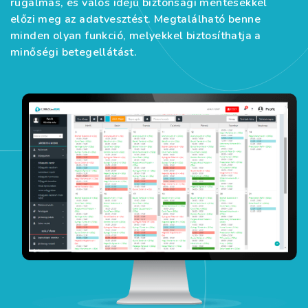
rugalmas, és valós idejű biztonsági mentésekkel
előzi meg az adatvesztést. Megtalálható benne
minden olyan funkció, melyekkel biztosíthatja a
minőségi betegellátást.