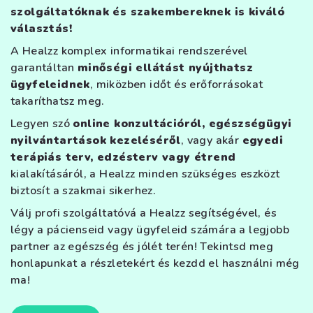
szolgáltatóknak és szakembereknek is kiváló
választás!
A Healzz komplex informatikai rendszerével
garantáltan
minőségi ellátást nyújthatsz
ügyfeleidnek
, miközben időt és erőforrásokat
takaríthatsz meg.
Legyen szó
online konzultációról, egészségügyi
nyilvántartások kezeléséről
, vagy akár
egyedi
terápiás terv, edzésterv vagy étrend
kialakításáról, a Healzz minden szükséges eszközt
biztosít a szakmai sikerhez.
Válj profi szolgáltatóvá a Healzz segítségével, és
légy a pácienseid vagy ügyfeleid számára a legjobb
partner az egészség és jólét terén! Tekintsd meg
honlapunkat a részletekért és kezdd el használni még
ma!