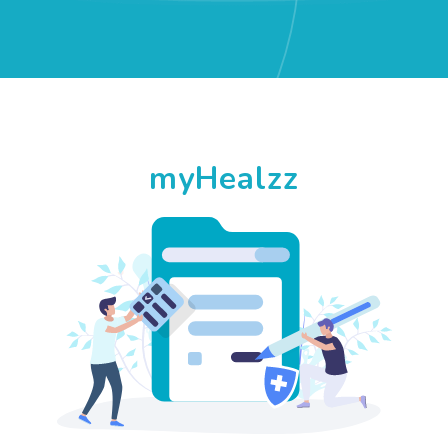
myHealzz