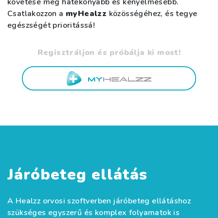
követése még hatékonyabb és kényelmesebb.
Csatlakozzon a
myHealzz
közösségéhez, és tegye
egészségét prioritássá!
Regisztráljon és próbálja ki most!
Járóbeteg ellátás
A Healzz orvosi szoftverben járóbeteg ellátáshoz
szükséges egyszerű és komplex folyamatok is