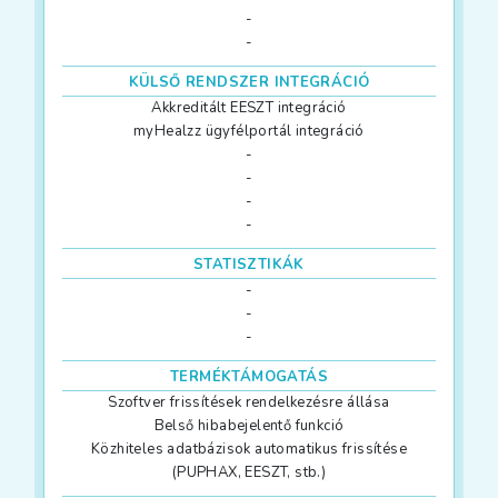
-
-
KÜLSŐ RENDSZER INTEGRÁCIÓ
Akkreditált EESZT integráció
myHealzz ügyfélportál integráció
-
-
-
-
STATISZTIKÁK
-
-
-
TERMÉKTÁMOGATÁS
Szoftver frissítések rendelkezésre állása
Belső hibabejelentő funkció
Közhiteles adatbázisok automatikus frissítése
(PUPHAX, EESZT, stb.)