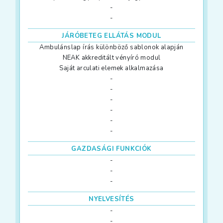
-
-
JÁRÓBETEG ELLÁTÁS MODUL
Ambulánslap írás különböző sablonok alapján
NEAK akkreditált vényíró modul
Saját arculati elemek alkalmazása
-
-
-
-
-
-
GAZDASÁGI FUNKCIÓK
-
-
-
NYELVESÍTÉS
-
-