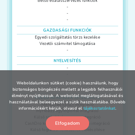
Belső ellátásszervezés funkciók
-
-
-
GAZDASÁGI FUNKCIÓK
Egyedi szolgáltatás törzs kezelése
Vezetői számvitel támogatása
-
NYELVESÍTÉS
-
-
-
Weboldalunkon sütiket (cookie) használunk, hogy
-
biztonságos böngészés mellett a legjobb felhasználói
élményt nyújthassuk. A weboldal meglátogatásával és
KÜLSŐ RENDSZER INTEGRÁCIÓ
használatával beleegyezel a sütik használatába. Bővebb
Akkreditált EESZT integráció
információkért kérjük, olvasd el
tájékoztatónkat
.
myHealzz ügyfélportál integráció
Külső számlázó program integráció
Elfogadom
CashDro készpénzkezelő automata integráció
Külső foglalási rendszerek előkészítése